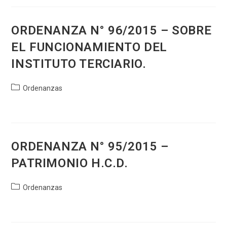
entrada:
ORDENANZA N° 96/2015 – SOBRE
EL FUNCIONAMIENTO DEL
INSTITUTO TERCIARIO.
Categoría
Ordenanzas
de
la
entrada:
ORDENANZA N° 95/2015 –
PATRIMONIO H.C.D.
Categoría
Ordenanzas
de
la
entrada: