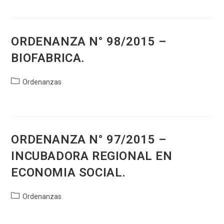
la
entrada:
ORDENANZA N° 98/2015 –
BIOFABRICA.
Categoría
Ordenanzas
de
la
entrada:
ORDENANZA N° 97/2015 –
INCUBADORA REGIONAL EN
ECONOMIA SOCIAL.
Categoría
Ordenanzas
de
la