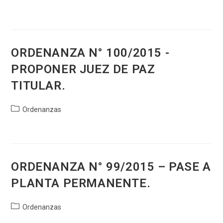
de
la
entrada:
ORDENANZA N° 100/2015 -
PROPONER JUEZ DE PAZ
TITULAR.
Categoría
Ordenanzas
de
la
entrada:
ORDENANZA N° 99/2015 – PASE A
PLANTA PERMANENTE.
Categoría
Ordenanzas
de