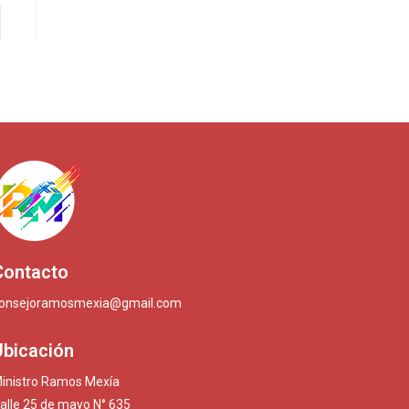
or
Contacto
onsejoramosmexia@gmail.com
Ubicación
inistro Ramos Mexía
alle 25 de mayo N° 635