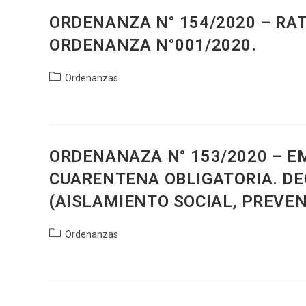
ORDENANZA N° 154/2020 – RAT
ORDENANZA N°001/2020.
Categoría
Ordenanzas
de
la
entrada:
ORDENANAZA N° 153/2020 – E
CUARENTENA OBLIGATORIA. DE
(AISLAMIENTO SOCIAL, PREVEN
Categoría
Ordenanzas
de
la
entrada: