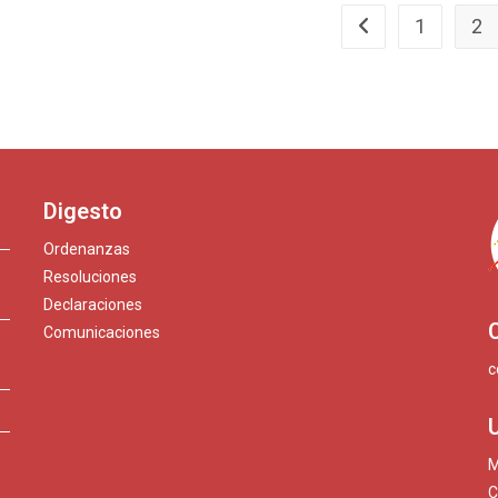
1
2
Ir a la página anteri
Digesto
Ordenanzas
Resoluciones
Declaraciones
Comunicaciones
c
M
C