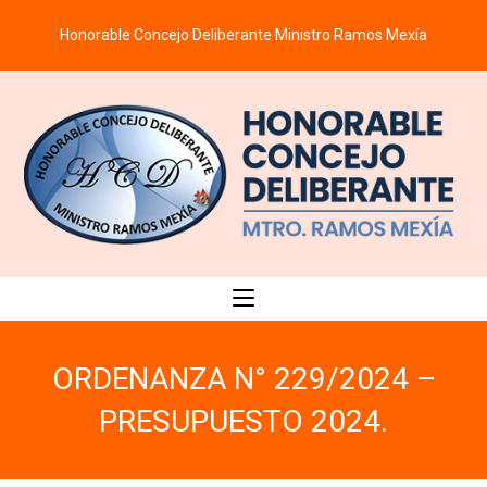
Saltar
Honorable Concejo Deliberante Ministro Ramos Mexía
al
contenido
ORDENANZA N° 229/2024 –
PRESUPUESTO 2024.