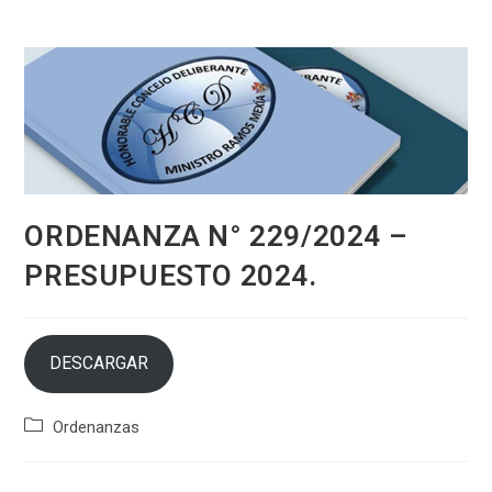
ORDENANZA N° 229/2024 –
PRESUPUESTO 2024.
DESCARGAR
Categoría
Ordenanzas
de
la