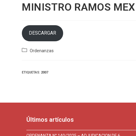
MINISTRO RAMOS MEX
DESCARGAR
Categoría
Ordenanzas
de
la
entrada:
ETIQUETAS
:
2007
Últimos artículos
ORDENANZA N° 140/2025 – ADJUDICACION DE 6