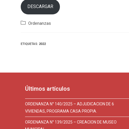
DESCARGAR
Categoría
Ordenanzas
de
la
entrada:
ETIQUETAS
:
2022
Últimos artículos
ORDENANZA N° 140/2025 – ADJUDICACION DE 6
VIVIENDAS, PROGRAMA CASA PROPIA.
ORDENANZA N° 139/2025 – CREACION DE MUSEO