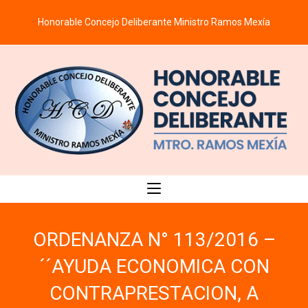
Saltar
Honorable Concejo Deliberante Ministro Ramos Mexía
al
contenido
ORDENANZA N° 113/2016 –
´´AYUDA ECONOMICA CON
CONTRAPRESTACION, A